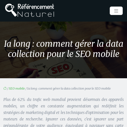
Ia long : comment gérer la data
collection pour le SEO mobile
/
SEO mobile
/ Ia long : comment gérer la data collection pour le SEO mobile
Plus de 62% du trafic web mondial provient désormais des appareils
mobiles, un chiffre en constante augmentation qui redéfinit les
stratégies de marketing digital et les techniques d’optimisation pour les
moteurs de recherche. Ignorer ces données, c’est ignorer une part
prépondérante de votre audience, équivalant à naviguer sans carte