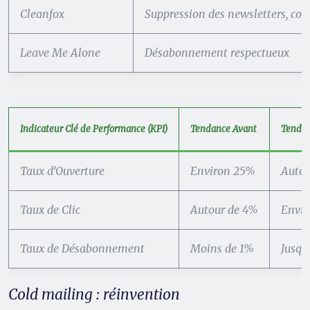
Cleanfox
Suppression des newsletters, c
Leave Me Alone
Désabonnement respectueux
Indicateur Clé de Performance (KPI)
Tendance Avant
Tendan
Taux d’Ouverture
Environ 25%
Autou
Taux de Clic
Autour de 4%
Envir
Taux de Désabonnement
Moins de 1%
Jusqu
Cold mailing : réinvention